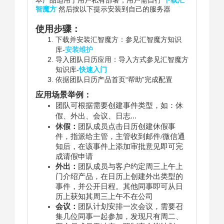
智魔方
然后按以下提示安装到自己的服务器
使用步骤：
下载并安装汇智魔方：参见汇智魔方知识
库-
安装维护
导入团队日历应用：导入方式参见
汇智魔方
知识库-
快速入门
依据团队日历产品首页“帮助”完成配置
应用场景举例：
团队可根据需要创建事件类型，如：休
假、外出、会议、日志...
休假：
团队成员点击日历创建休假事
件，指派给主管，主管收到邮件/微信通
知后，在该事件上添加审批意见即可完
成请假申请
外出：
团队成员与客户约定周三上午上
门介绍产品，在日历上创建外出类型的
事件，并公开日程。其他同事即可从日
历上获知其周三上午不在公司
会议：
团队计划安排一次会议，需要召
集几位同事一起参加，发现只有周二、