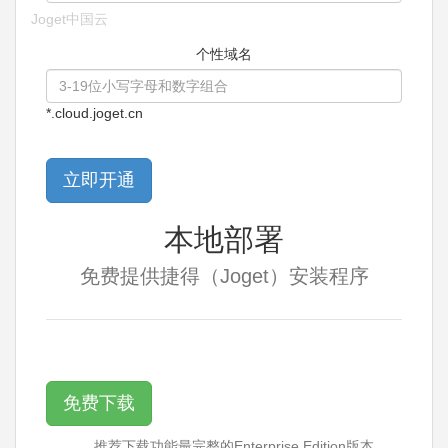
Joget中国云
个性域名
*.cloud.joget.cn
立即开通
本地部署
免费提供捷得（Joget）安装程序
免费下载
推荐下载功能最完整的Enterprise Edition版本