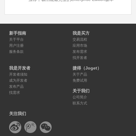
新手指南
我是买方
关于平台
交易流程
用户注册
应用市场
服务条款
发布需求
找开发者
我是开发者
捷得（Joget）
开发者须知
关于产品
成为开发者
免费试用
发布产品
关于我们
找需求
公司简介
联系方式
关注我们