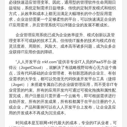
必须快速适应管理变革。因此，通用型的管理软件生命周期日
益缩短，系统定制需求日益增多。传统的定制开发模式和组织
方式，从效率和成本上都无法满足大幅增长的中小型应用需
求，企业迫切需要一个足够柔性的平台，可以快速满足企业的
IT应用需求，并且管理系统可以伴随企业的发展不断成长。
企业管理应用系统已成为企业效率提升、模式创新以及管
理变革不可或缺的技术工具。但传统IT服务的技术与模式存在
灵活度差、周期长、风险大、成本高等诸多问题，成为众多企
业获得IT应用价值的障碍。
“人人开发平台 rrkf.com”提供非专业IT人员的PaaS平台-捷
得云（JogetCloud），就解决了有战略视野却有心无力这个痛
点，没有代码基础的企业管理者、有创新思路的企业主、有创
业需求的大学生，都可以凭借无代码快速开发平台工具（捷得
（Joget））来搭建专属自己的企业级管理应用，而不受非IT专
业背景的约束。所有的应用开发均可通过可视化拖拽和属性配
置完成，用户注册后只需开通一个云账号，即可根据需求进行
自助开发。所有的开发成果，所有权都属于在平台注册的个人
或企业，产品和案例可以在人人开发平台上发布，让企业及应
用的开发成本不再成为沉没成本。
时间成本是互联网+时代最大的成本，专业的IT从业者，可