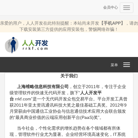
会员中心
Toggl
navig
亲爱的用户，人人开发在此特别提醒：本站尚未开发
【手机APP】
，请勿
下载安装第三方提供的应用安装包，警惕网络诈骗！
菜单
Toggl
navig
关于我们
上海维略信息科技有限公司
，创立于2011年，专注于企业
级管理软件的快速无代码开发，旗下“
人人开发平
台
rrkf.com”是一个无代码开发众包交易平台。平台开发工具曾
获2011年亚太资讯通讯科技大奖之最佳基础工具奖。2012年9
月荣获由中国通信工业协会与信息通信技术应用大会联合颁发
的“最具商业价值的云端应用创新平台(PaaS)奖”。
当今社会，个性化需求的增长趋势在各个领域都有所体
现，管理软件行业尤为显著。企业经营环境高速变化，IT系统